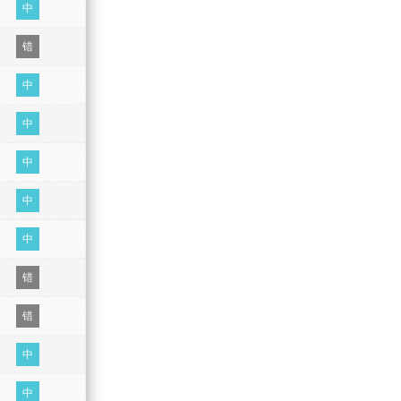
中
错
中
中
中
中
中
错
错
中
中