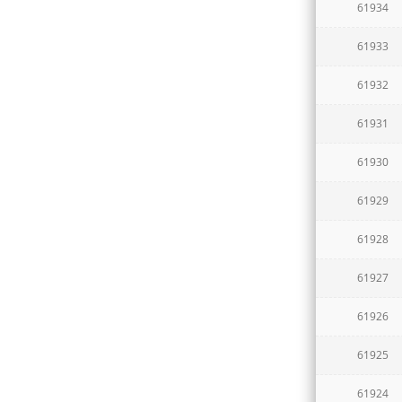
61934
61933
61932
61931
61930
61929
61928
61927
61926
61925
61924