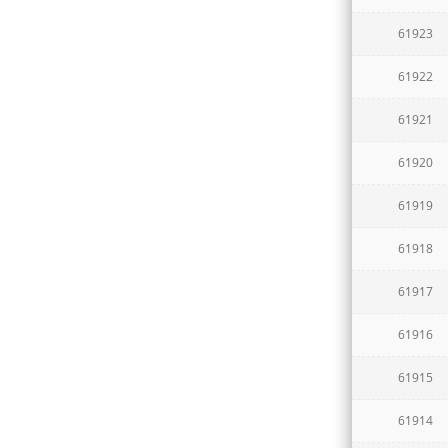
61923
61922
61921
61920
61919
61918
61917
61916
61915
61914