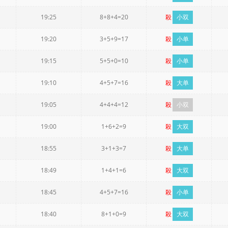
19:25
8+8+4=20
殺
小双
19:20
3+5+9=17
殺
小单
19:15
5+5+0=10
殺
小单
19:10
4+5+7=16
殺
大单
19:05
4+4+4=12
殺
小双
19:00
1+6+2=9
殺
大双
18:55
3+1+3=7
殺
大单
18:49
1+4+1=6
殺
大双
18:45
4+5+7=16
殺
小单
18:40
8+1+0=9
殺
大双