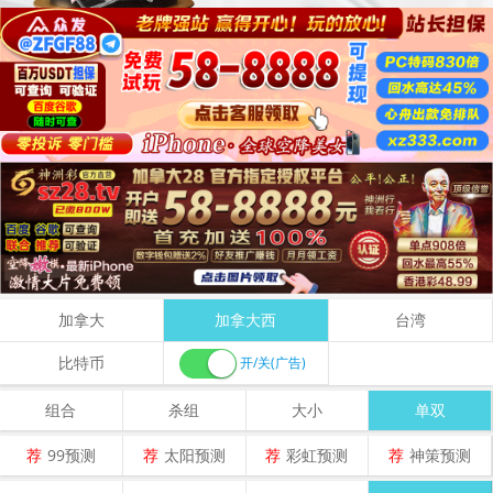
加拿大
加拿大西
台湾
比特币
开/关(广告)
组合
杀组
大小
单双
荐
99预测
荐
太阳预测
荐
彩虹预测
荐
神策预测