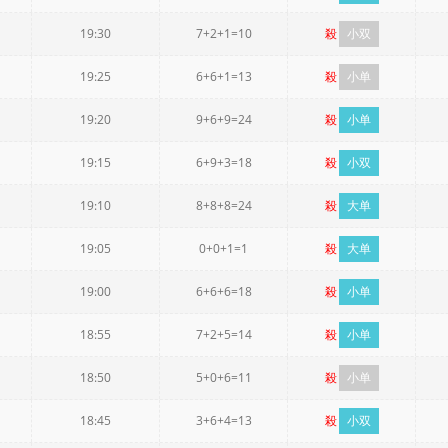
19:30
7+2+1=10
殺
小双
19:25
6+6+1=13
殺
小单
19:20
9+6+9=24
殺
小单
19:15
6+9+3=18
殺
小双
19:10
8+8+8=24
殺
大单
19:05
0+0+1=1
殺
大单
19:00
6+6+6=18
殺
小单
18:55
7+2+5=14
殺
小单
18:50
5+0+6=11
殺
小单
18:45
3+6+4=13
殺
小双