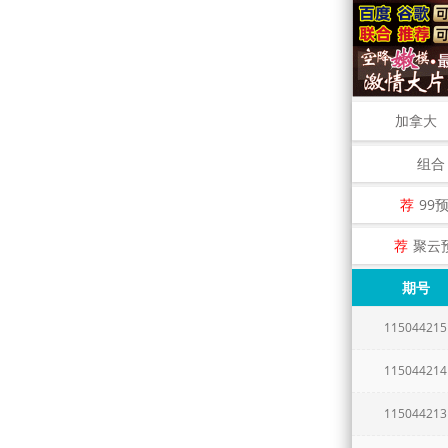
加拿大
组合
荐
99
荐
聚云
期号
115044215
115044214
115044213