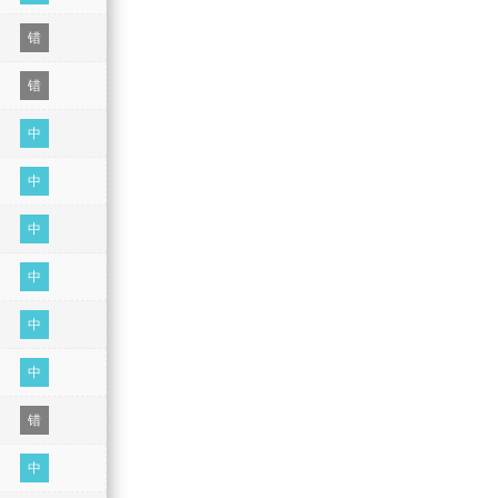
错
错
中
中
中
中
中
中
错
中