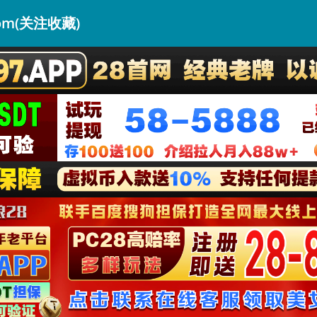
com(关注收藏)