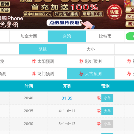
加拿大西
台湾
比特币
杀组
大小
预测
荐
太阳预测
荐
彩虹预测
荐
预测
荐
龙门预测
荐
大古预测
荐
时间
开奖
预测
01
:
39
20:40
殺
小单
20:35
4+1+6=11
殺
大单
20:30
8+1+4=13
殺
小单