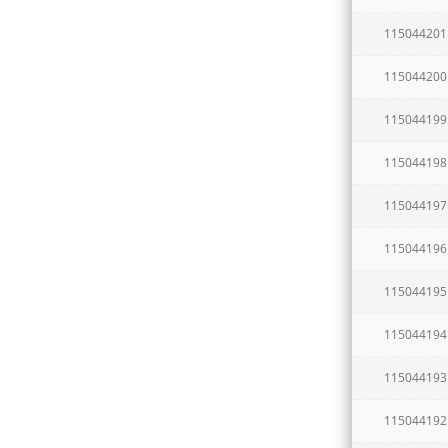
115044201
115044200
115044199
115044198
115044197
115044196
115044195
115044194
115044193
115044192