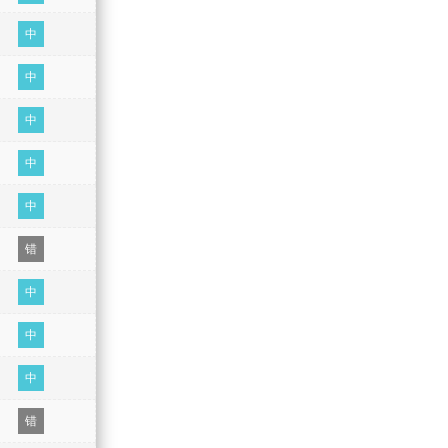
中
中
中
中
中
错
中
中
中
错