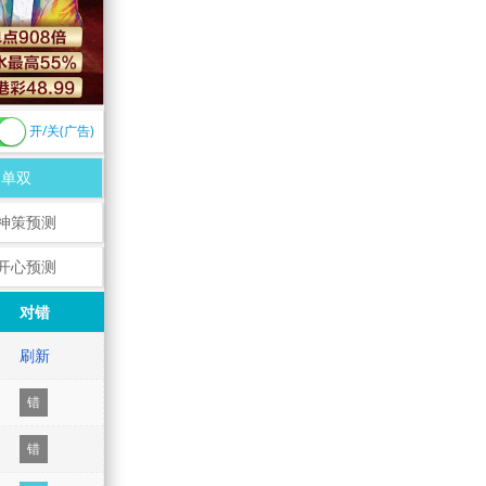
开/关(广告)
单双
神策预测
开心预测
对错
刷新
错
错